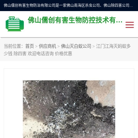
佛山儒创有害生物防治有限公司是一家佛山南海区杀虫公司、佛山除四害公司、佛山灭白蚁公司、佛山白蚁防治公司，让您远离虫害困扰。要问佛山白蚁防治哪家好？佛山儒创有害生物防治有限公司全佛山、广州，正规公司，上门勘查，可靠，售后有保障。
佛山儒创有害生物防控技术有限公司
当前位置：
首页
>
供应商机
>
佛山灭白蚁公司
> 江门江海灭蚂蚁多
除四害公司
佛山杀虫
少钱 除四害 欢迎电话咨询 价格优惠
消毒消杀
佛山白蚁防治公司
佛山灭白蚁公司
佛山杀虫公司
佛山除四害公司
灭鼠
灭蜱虫
消杀
灭苍蝇
灭跳蚤