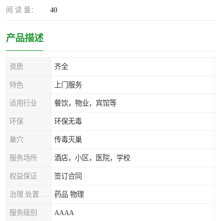
阅 读 量：
40
产品描述
资质
齐全
特色
上门服务
适用行业
餐饮，物业，宾馆等
环保
环保无毒
巢穴
传毒灭巢
服务场所
酒店，小区，医院，学校
权益保证
签订合同
治理 处置方式
药品 物理
服务级别
AAAA