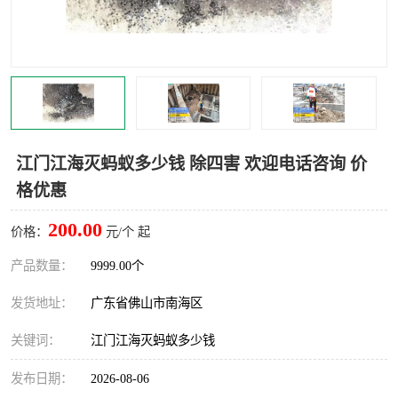
灭蚊虫
灭蟑螂
白蚁工程
果蝇防治
害虫防治
灭杀害虫
病媒生物防治
有害生物防治
江门江海灭蚂蚁多少钱 除四害 欢迎电话咨询 价
格优惠
200.00
价格：
元/个 起
产品数量：
9999.00个
发货地址：
广东省佛山市南海区
关键词：
江门江海灭蚂蚁多少钱
发布日期：
2026-08-06