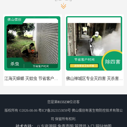
佛山禅城区专业灭四害 灭杀害虫 根据现场情况定制中害方案
佛山灭白蚁 害虫防治 可定期检查
您是第
8133230
位访客
版权所有 ©2026-08-06
粤ICP备2023153059号
佛山儒创有害生物防控技术有限公
司
保留所有权利.
技术支持：
八方资源网
免责声明
管理员入口
网站地图