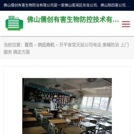
佛山儒创有害生物防治有限公司是一家佛山南海区杀虫公司、佛山除四害公司、佛山灭白蚁公司、佛山白蚁防治公司，让您远离虫害困扰。要问佛山白蚁防治哪家好？佛山儒创有害生物防治有限公司全佛山、广州，正规公司，上门勘查，可靠，售后有保障。
佛山儒创有害生物防控技术有限公司
当前位置：
首页
>
供应商机
> 开平食堂灭鼠公司电话 果蝇防治 上门
除四害公司
佛山杀虫
服务 确定方案
消毒消杀
佛山白蚁防治公司
佛山灭白蚁公司
佛山杀虫公司
佛山除四害公司
灭鼠
灭蜱虫
消杀
灭苍蝇
灭跳蚤