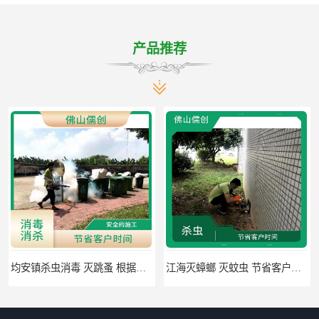
产品推荐
跳蚤 根据现场情况定制中害方案
江海灭蟑螂 灭蚊虫 节省客户时间