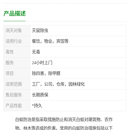
产品描述
消灭对象
灭鼠除虫
适用行业
餐饮，物业，宾馆等
毒性
无毒
服务
24小时上门
项目
除四害，除甲醛
适用范围
工厂，公司，仓库，园林绿化
售后服务
长期质保
产品性能
*持久
白蚁防治是指采取措施防止和消灭白蚁对建筑物、农作
物、林木等造成的危害。常用的白蚁防治措施包括以下