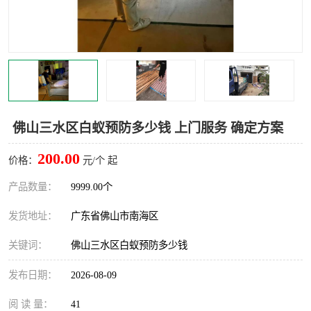
灭蚊虫
灭蟑螂
白蚁工程
果蝇防治
害虫防治
灭杀害虫
病媒生物防治
有害生物防治
佛山三水区白蚁预防多少钱 上门服务 确定方案
200.00
价格：
元/个 起
产品数量：
9999.00个
发货地址：
广东省佛山市南海区
关键词：
佛山三水区白蚁预防多少钱
发布日期：
2026-08-09
阅 读 量：
41