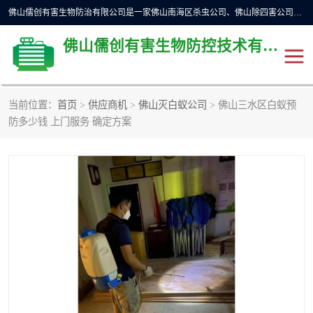
佛山儒创有害生物防治有限公司是一家佛山南海区杀虫公司、佛山除四害公司、佛山灭白蚁公司、佛山白蚁防治公司，让您远离虫害困扰。要问佛山白蚁防治哪家好？佛山儒创有害生物防治有限公司全佛山、广州，正规公司，上门勘查，可靠，售后有保障。
佛山儒创有害生物防控技术有限公司
当前位置：
首页
>
供应商机
>
佛山灭白蚁公司
> 佛山三水区白蚁预
除四害公司
佛山杀虫
防多少钱 上门服务 确定方案
消毒消杀
佛山白蚁防治公司
佛山灭白蚁公司
佛山杀虫公司
佛山除四害公司
灭鼠
灭蜱虫
消杀
灭苍蝇
灭跳蚤