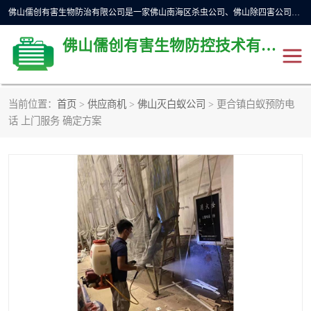
佛山儒创有害生物防治有限公司是一家佛山南海区杀虫公司、佛山除四害公司、佛山灭白蚁公司、佛山白蚁防治公司，让您远离虫害困扰。要问佛山白蚁防治哪家好？佛山儒创有害生物防治有限公司全佛山、广州，正规公司，上门勘查，可靠，售后有保障。
佛山儒创有害生物防控技术有限公司
当前位置：
首页
>
供应商机
>
佛山灭白蚁公司
> 更合镇白蚁预防电
除四害公司
佛山杀虫
话 上门服务 确定方案
消毒消杀
佛山白蚁防治公司
佛山灭白蚁公司
佛山杀虫公司
佛山除四害公司
灭鼠
灭蜱虫
消杀
灭苍蝇
灭跳蚤