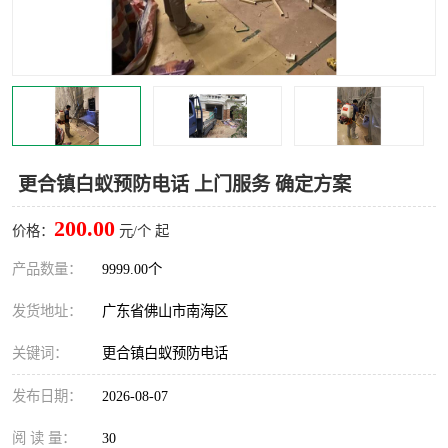
灭蚊虫
灭蟑螂
白蚁工程
果蝇防治
害虫防治
灭杀害虫
病媒生物防治
有害生物防治
更合镇白蚁预防电话 上门服务 确定方案
200.00
价格：
元/个 起
产品数量：
9999.00个
发货地址：
广东省佛山市南海区
关键词：
更合镇白蚁预防电话
发布日期：
2026-08-07
阅 读 量：
30