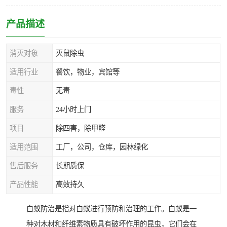
产品描述
消灭对象
灭鼠除虫
适用行业
餐饮，物业，宾馆等
毒性
无毒
服务
24小时上门
项目
除四害，除甲醛
适用范围
工厂，公司，仓库，园林绿化
售后服务
长期质保
产品性能
高效持久
白蚁防治是指对白蚁进行预防和治理的工作。白蚁是一
种对木材和纤维素物质具有破坏作用的昆虫，它们会在